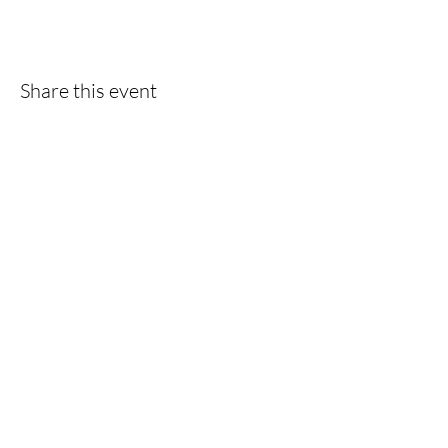
Share this event
Do you want to keep following us?
Then sign up for the newsletter!
subscribe now